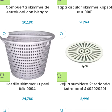
Compuerta skimmer de
Tapa circular skimmer Kripsol
AstralPool con bisagra
RSKI0001
4402010101
20,96
€
10,19
€
Cestillo skimmer Kripsol
Rejilla sumidero 2″ redonda
RSKI0004
Astralpool 4402020201
24,78
€
6,99
€