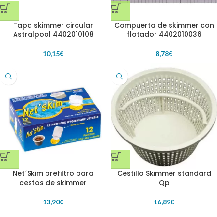
Tapa skimmer circular
Compuerta de skimmer con
Astralpool 4402010108
flotador 4402010036
10,15
€
8,78
€
Net´Skim prefiltro para
Cestillo Skimmer standard
cestos de skimmer
Qp
13,90
€
16,89
€