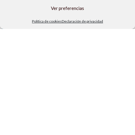
Ver preferencias
Política de cookies
Declaración de privacidad
ENLACES DE INTERÉS
Rehabilitación de piscinas en la Axarquía
Visita nuestro blog
Términos de compra
Envíos y devoluciones
Política de privacidad
Política de cookies
Aviso legal
TIENDA FÍSICA