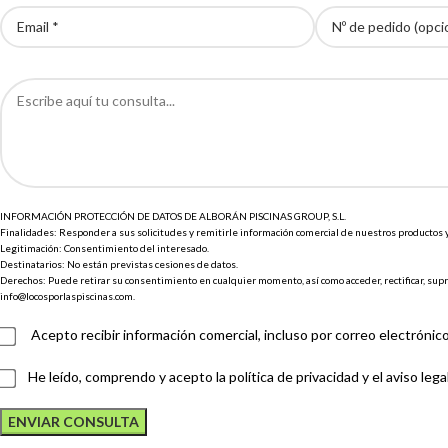
INFORMACIÓN PROTECCIÓN DE DATOS DE ALBORÁN PISCINAS GROUP, S.L.
Finalidades: Responder a sus solicitudes y remitirle información comercial de nuestros productos y s
Legitimación: Consentimiento del interesado.
Destinatarios: No están previstas cesiones de datos.
Derechos: Puede retirar su consentimiento en cualquier momento, así como acceder, rectificar, su
info@locosporlaspiscinas.com.
Acepto recibir información comercial, incluso por correo electrónico
He leído, comprendo y acepto la
política de privacidad
y el
aviso legal