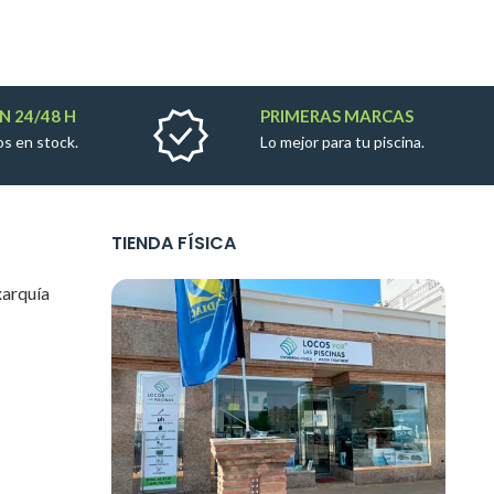
N 24/48 H
PRIMERAS MARCAS
s en stock.
Lo mejor para tu piscina.
TIENDA FÍSICA
xarquía