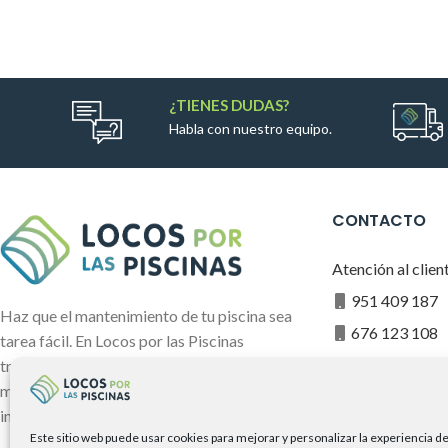
Alternative:
¿TIENES DUDAS?
Habla con nuestro equipo.
CONTACTO
Atención al clien
951 409 187
Haz que el mantenimiento de tu piscina sea
676 123 108
tarea fácil. En Locos por las Piscinas
info@locospo
trabajamos con los mejores fabricantes del
mercado para que tu piscina luzca
impecable.
Somos miembros
Este sitio web puede usar cookies para mejorar y personalizar la experiencia d