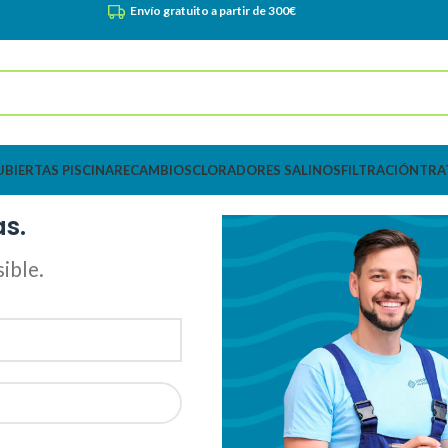
Envío gratuito a partir de 300€
UBIERTAS PISCINA
RECAMBIOS
CLORADORES SALINOS
FILTRACIÓN
TRA
as.
ible.