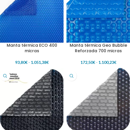
Manta térmica ECO 400
Manta térmica Geo Bubble
micras
Reforzada 700 micras
93,80
€
-
1.051,38
€
172,50
€
-
1.100,23
€