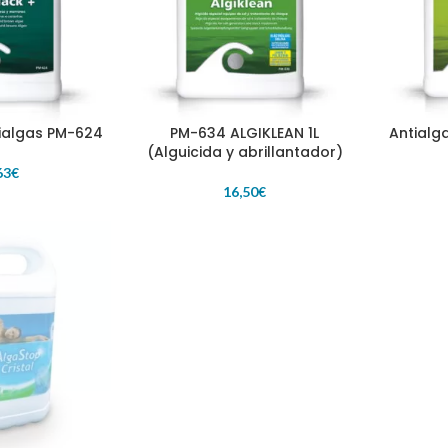
tialgas PM-624
PM-634 ALGIKLEAN 1L
Antialga
ITO
AÑADIR AL CARRITO
AÑADIR A
(Alguicida y abrillantador)
63
€
16,50
€