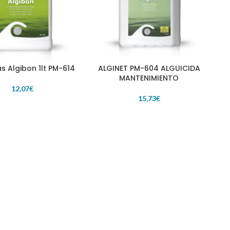
s Algibon 1lt PM-614
ALGINET PM-604 ALGUICIDA
L CARRITO
AÑADIR AL CARRITO
MANTENIMIENTO
12,07
€
15,73
€