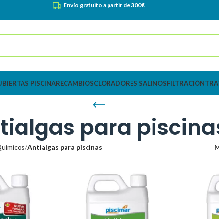
Envío gratuito a partir de 300€
UBIERTAS PISCINA
RECAMBIOS
CLORADORES SALINOS
FILTRACIÓN
TRA
tialgas para piscina
Químicos
Antialgas para piscinas
M