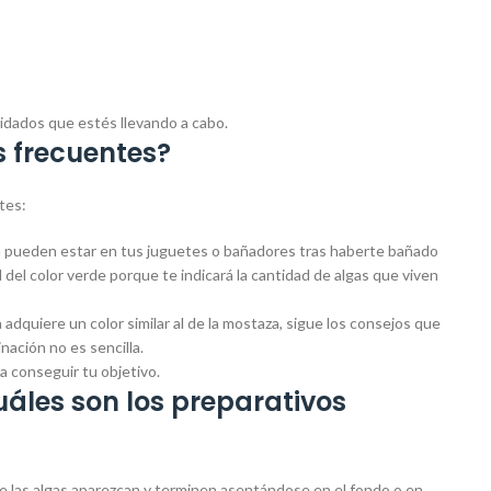
uidados que estés llevando a cabo.
s frecuentes?
ntes:
én pueden estar en tus juguetes o bañadores tras haberte bañado
d del color verde porque te indicará la cantidad de algas que viven
adquiere un color similar al de la mostaza, sigue los consejos que
nación no es sencilla.
ra conseguir tu objetivo.
uáles son los preparativos
ue las algas aparezcan y terminen asentándose en el fondo o en