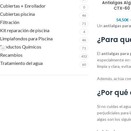
Antialgas Alg
SELECCIONAR OP
Cubiertas + Enrollador
0
CTX-60 
Cubiertas piscina
46
54,50
€
Filtración
71
Un
antialgas para
Kit reparación de piscina
4
¿P
ara que
Limpiafondos para Piscina
46
Productos Químicos
71
El
antialgas para 
Recambios
432
especialmente en c
Tratamiento del agua
60
limpia y clara, ev
Además, actúa como
¿Por qué 
Si no cuidas el ag
perjudiciales para 
algas son los sigu