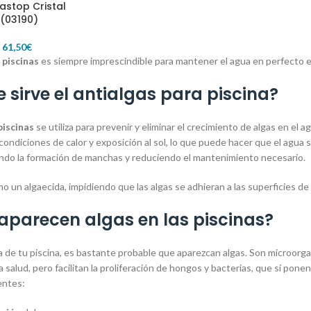
astop Cristal
CIONES
(03190)
-
61,50
€
 piscinas
es siempre imprescindible para mantener el agua en perfecto 
 sirve el antialgas para piscina
?
piscinas
se utiliza para prevenir y eliminar el crecimiento de algas en el 
ondiciones de calor y exposición al sol, lo que puede hacer que el agua s
itando la formación de manchas y reduciendo el mantenimiento necesario.
 un algaecida, impidiendo que las algas se adhieran a las superficies de l
aparecen algas en las piscinas?
ua de tu piscina, es bastante probable que aparezcan algas. Son microor
la salud, pero facilitan la proliferación de hongos y bacterias, que sí pone
ientes: