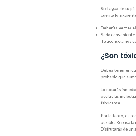
Si el agua de tu pi
cuenta lo siguient
Deberías
verter e
Sería conveniente
Te aconsejamos que
¿Son tóxi
Debes tener en cu
probable que aume
Lo notarás inmedia
ocular, las molesti
fabricante.
Por lo tanto, es 
posible. Repasa la 
Disfrutarás de un 