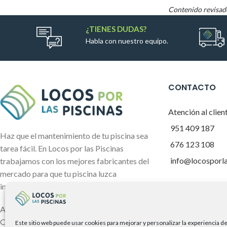
Contenido revisad
¿TIENES DUDAS?
Habla con nuestro equipo.
CONTACTO
Atención al clien
951 409 187
Haz que el mantenimiento de tu piscina sea
676 123 108
tarea fácil. En Locos por las Piscinas
info@locosporl
trabajamos con los mejores fabricantes del
mercado para que tu piscina luzca
impecable.
Somos miembros
ALBORÁN PISCINAS GROUP, S.L.
CIF B01938729.
Este sitio web puede usar cookies para mejorar y personalizar la experiencia d