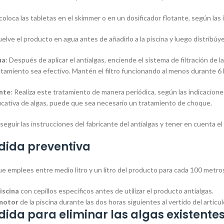
 coloca las tabletas en el skimmer o en un dosificador flotante, según las
suelve el producto en agua antes de añadirlo a la piscina y luego distribú
ua
: Después de aplicar el antialgas, enciende el sistema de filtración de 
atamiento sea efectivo. Mantén el filtro funcionando al menos durante 6 
nte
: Realiza este tratamiento de manera periódica, según las indicacione
ificativa de algas, puede que sea necesario un tratamiento de choque.
eguir las instrucciones del fabricante del antialgas y tener en cuenta el
ida preventiva
 emplees entre medio litro y un litro del producto para cada 100 metros 
piscina
con cepillos específicos antes de utilizar el producto antialgas.
 motor
de la piscina durante las dos horas siguientes al vertido del artícul
da para eliminar las algas existente