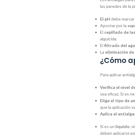
las paredes de la 
El pH
debe marcar u
Apostar por la
sup
El
cepillado de la
alguicida.
El
filtrado del ag
La
eliminación de
¿Cómo ap
Para aplicar antial
Verifica el nivel d
sea eficaz. Si es 
Elige el tipo de a
que la aplicación v
Aplica el antialga
Si es un
líquido
, 
deben aplicarse por