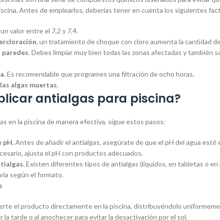
piscina. Antes de emplearlos, deberías tener en cuenta los siguientes fac
n valor entre el 7,2 y 7,4.
ercloración
, un tratamiento de choque con cloro aumenta la cantidad d
s paredes
. Debes limpiar muy bien todas las zonas afectadas y también sobre
ua
. Es recomendable que programes una filtración de ocho horas.
 las algas muertas
.
licar antialgas para piscina
?
gas en la piscina de manera efectiva, sigue estos pasos:
e pH.
Antes de añadir el antialgas, asegúrate de que el pH del agua esté e
necesario, ajusta el pH con productos adecuados.
ntialgas.
Existen diferentes tipos de antialgas (líquidos, en tabletas o en 
aría según el formato.
s
vierte el producto directamente en la piscina, distribuyéndolo uniformeme
 la tarde o al anochecer para evitar la desactivación por el sol.