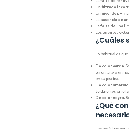
La
falta de renov
Un
filtrado incor
Un
nivel de pH
ina
La
ausencia de un
La
falta de una l
Los
agentes exter
¿Cuáles s
Lo habitual es que 
De color verde
. 
en un lago o un río
en tu piscina.
De color amarillo
te daremos en el s
De color negro
. 
¿Qué cont
necesario
Los antialgas para