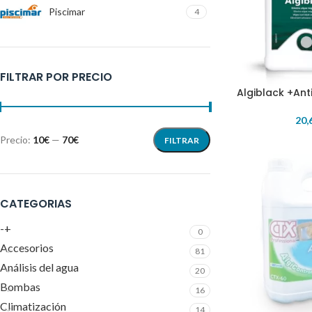
Piscimar
4
FILTRAR POR PRECIO
Algiblack +An
AÑADIR AL CARR
20,
Precio:
10€
—
70€
FILTRAR
CATEGORIAS
-+
0
Accesorios
81
Análisis del agua
20
Bombas
16
Climatización
14