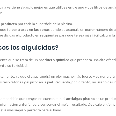
scina ya tiene algas, lo mejor es que utilices entre uno y dos litros de 
e:
l producto
por toda la superficie de la piscina.
 que te
centraras en las zonas
donde se acumula un mayor número de a
 dividas el producto en recipientes para que te sea más fácil calcular la
cos los alguicidas?
enta que se trata de un
producto químico
que presenta una alta efecti
nte su toxicidad.
tamente, ya que el agua tendrá un olor mucho más fuerte y se generará e
as respiratorias y el picor en la piel. Recuerda, por lo tanto, no usarlo d
recomendable que tengas en cuenta que el
antialgas piscina
es un produc
información anterior para conseguir el mejor resultado. Dedícale el tiempo 
agua más limpia y perfecta para el baño.