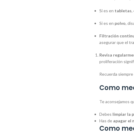
Si es en
tabletas
,
Si es en
polvo
, di
Filtración contin
asegurar que el tr
Revisa regularme
proliferación sign
Recuerda siempre s
Como med
Te aconsejamos que
Debes
limpiar la 
Has de
apagar el
Como medi