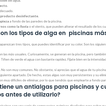
ación
del agua.
recto
.
decuado.
 producto desinfectante
.
impieza
a fondo de las paredes de la piscina.
nos como la lluvia
o el viento, que pueden alterar el resultado de los c
on los tipos de alga en piscinas má
aparezcan tres tipos, que puedes identificar por su color. Son los siguie
Son las más usuales. Curiosamente, se generan en la piscina, pero tambi
. Tiñen de verde el agua con bastante rapidez. Fíjate bien en la intensida
. No son muy comunes. No obstante, si aprecias que el agua de tu piscina 
iguiente apartado. De hecho, estas algas son muy persistentes y su elimi
Son muy difíciles de eliminar, por lo que tendrás que emplearte a fondo pa
iene un antialgas para piscinas y c
s antes de utilizarlo?
 piscinas son una serie de compuestos químicos diseñados para evitar q