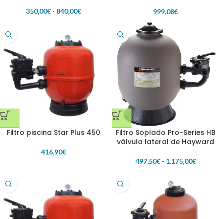
tornillos
350,00
€
-
840,00
€
999,08
€
Filtro piscina Star Plus 450
Filtro Soplado Pro-Series HB
válvula lateral de Hayward
416,90
€
497,50
€
-
1.175,00
€