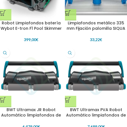
Robot Limpiafondos batería
Limpiafondos metálico 335
Wybot E-tron F1 Pool Skimmer
mm Fijación palomilla SIQUA
399,00
€
33,22
€
BWT Ultramax JR Robot
BWT Ultramax PVA Robot
Automático limpiafondos de
Automático limpiafondos de
piscinas
piscinas
6.479,00
€
7.689,00
€