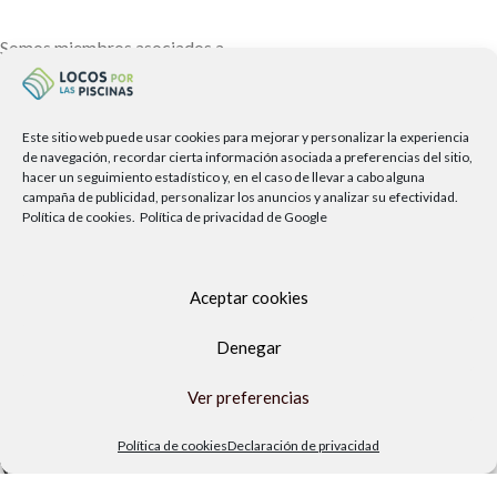
Somos miembros asociados a
Este sitio web puede usar cookies para mejorar y personalizar la experiencia
de navegación, recordar cierta información asociada a preferencias del sitio,
hacer un seguimiento estadístico y, en el caso de llevar a cabo alguna
campaña de publicidad, personalizar los anuncios y analizar su efectividad.
Política de cookies.
Política de privacidad de Google
Aceptar cookies
Denegar
ENLACES DE INTERÉS
Ver preferencias
Rehabilitación de piscinas en la Axarquía
Política de cookies
Declaración de privacidad
Visita nuestro blog
Términos de compra