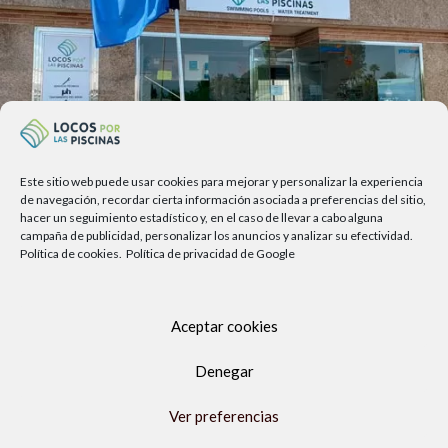
Este sitio web puede usar cookies para mejorar y personalizar la experiencia
de navegación, recordar cierta información asociada a preferencias del sitio,
hacer un seguimiento estadístico y, en el caso de llevar a cabo alguna
campaña de publicidad, personalizar los anuncios y analizar su efectividad.
Av. del Sol, 2, local 6,
Política de cookies.
Política de privacidad de Google
29740 Torre del Mar, Málaga
Lunes a viernes
9.00h a 13.30h - 16.00h a 19.00h
Aceptar cookies
Sábados
Denegar
10:00 a 13:30h
Copyright Locos por las piscinas
| Todos los derechos reservados
Ver preferencias
|
Agencia de Marketing Digital