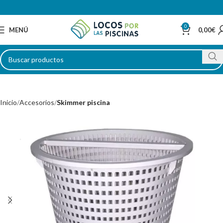
0
MENÚ
0,00
€
Inicio
Accesorios
Skimmer piscina