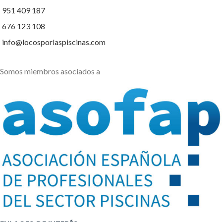
951 409 187
676 123 108
info@locosporlaspiscinas.com
Somos miembros asociados a