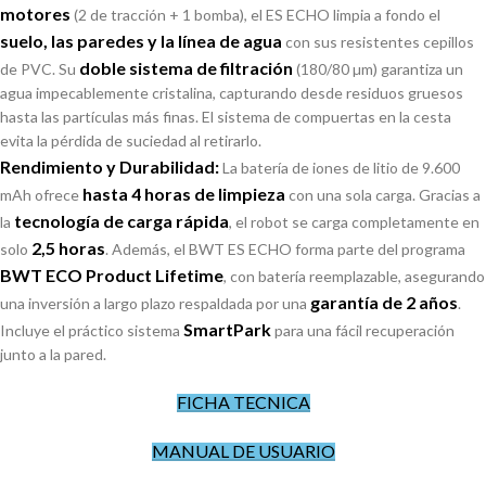
motores
(2 de tracción + 1 bomba), el ES ECHO limpia a fondo el
suelo, las paredes y la línea de agua
con sus resistentes cepillos
doble sistema de filtración
de PVC. Su
(180/80 µm) garantiza un
agua impecablemente cristalina, capturando desde residuos gruesos
hasta las partículas más finas. El sistema de compuertas en la cesta
evita la pérdida de suciedad al retirarlo.
Rendimiento y Durabilidad:
La batería de iones de litio de 9.600
hasta 4 horas de limpieza
mAh ofrece
con una sola carga. Gracias a
tecnología de carga rápida
la
, el robot se carga completamente en
2,5 horas
solo
. Además, el BWT ES ECHO forma parte del programa
BWT ECO Product Lifetime
, con batería reemplazable, asegurando
garantía de 2 años
una inversión a largo plazo respaldada por una
.
SmartPark
Incluye el práctico sistema
para una fácil recuperación
junto a la pared.
FICHA TECNICA
MANUAL DE USUARIO