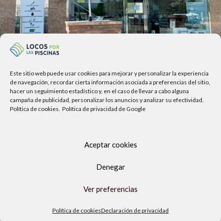
Este sitio web puede usar cookies para mejorar y personalizar la experiencia
Av. del Sol, 2, local 6,
de navegación, recordar cierta información asociada a preferencias del sitio,
hacer un seguimiento estadístico y, en el caso de llevar a cabo alguna
29740 Torre del Mar, Málaga
campaña de publicidad, personalizar los anuncios y analizar su efectividad.
Política de cookies.
Política de privacidad de Google
Lunes a viernes
9.00h a 13.30h - 16.00h a 19.00h
Sábados
Aceptar cookies
10:00 a 13:30h
Copyright Locos por las piscinas
| Todos los derechos reservados
Denegar
|
Agencia de Marketing Digital
Ver preferencias
Política de cookies
Declaración de privacidad
BWT ES Echo