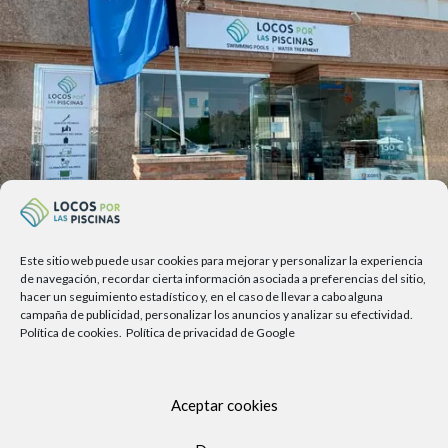
Este sitio web puede usar cookies para mejorar y personalizar la experiencia
Av. del Sol, 2, local 6,
de navegación, recordar cierta información asociada a preferencias del sitio,
hacer un seguimiento estadístico y, en el caso de llevar a cabo alguna
29740 Torre del Mar, Málaga
campaña de publicidad, personalizar los anuncios y analizar su efectividad.
Política de cookies.
Política de privacidad de Google
Lunes a viernes
9.00h a 13.30h - 16.00h a 19.00h
Sábados
Aceptar cookies
10:00 a 13:30h
Copyright Locos por las piscinas
| Todos los derechos reservados