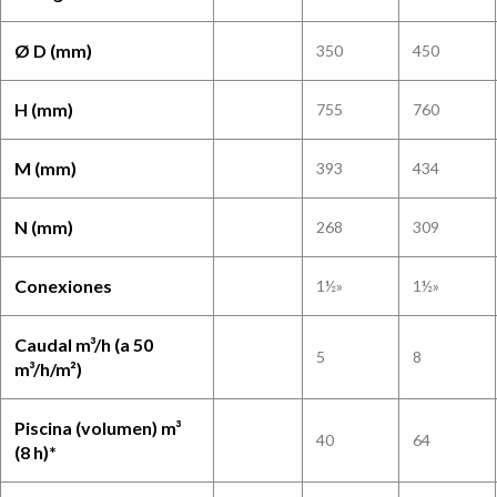
Ø D (mm)
350
450
H (mm)
755
760
M (mm)
393
434
N (mm)
268
309
Conexiones
1½»
1½»
Caudal m³/h (a 50
5
8
m³/h/m²)
Piscina (volumen) m³
40
64
(8 h)*