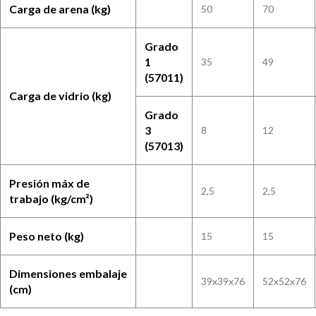
Carga de arena (kg)
50
70
Grado
1
35
49
(57011)
Carga de vidrio (kg)
Grado
3
8
12
(57013)
Presión máx de
2,5
2,5
trabajo (kg/cm²)
Peso neto (kg)
15
15
Dimensiones embalaje
39x39x76
52x52x76
(cm)