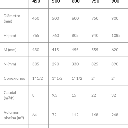
450
500
600
750
900
Diámetro
450
500
600
750
900
(mm)
H (mm)
765
760
805
940
1085
M (mm)
430
415
455
555
620
N (mm)
305
290
330
325
390
Conexiones
1″ 1/2
1″ 1/2
1″ 1/2
2″
2″
Caudal
8
9,5
15
22
32
(m
/h)
3
Volumen
64
72
112
168
248
piscina (m
)
3