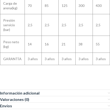
Carga de
70
85
125
300
430
arena(kg)
Presión
servicio
2,5
2,5
2,5
2,5
2,5
(bar)
Peso neto
14
16
21
38
55
(kg)
GARANTÍA
3 años
3 años
3 años
3 años
3 años
Información adicional
Valoraciones (0)
Envíos