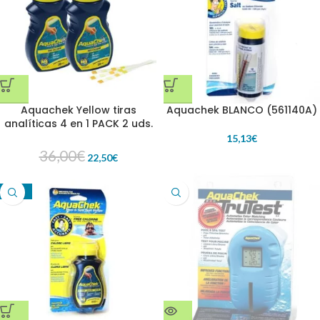
Aquachek Yellow tiras
Aquachek BLANCO (561140A)
analíticas 4 en 1 PACK 2 uds.
15,13
€
36,00
€
22,50
€
-40%