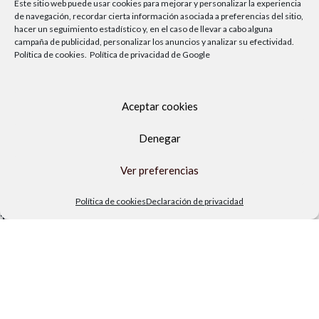
Este sitio web puede usar cookies para mejorar y personalizar la experiencia
de navegación, recordar cierta información asociada a preferencias del sitio,
hacer un seguimiento estadístico y, en el caso de llevar a cabo alguna
campaña de publicidad, personalizar los anuncios y analizar su efectividad.
ENLACES DE INTERÉS
Política de cookies.
Política de privacidad de Google
Rehabilitación de piscinas en la Axarquía
Visita nuestro blog
Aceptar cookies
Términos de compra
Envíos y devoluciones
Denegar
Política de privacidad
Política de cookies
Ver preferencias
Aviso legal
Política de cookies
Declaración de privacidad
TIENDA FÍSICA