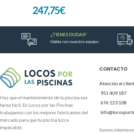
247,75
€
¿TIENES DUDAS?
Habla con nuestro equipo.
CONTACTO
Atención al clien
951 409 187
Haz que el mantenimiento de tu piscina sea
676 123 108
tarea fácil. En Locos por las Piscinas
info@locosporl
trabajamos con los mejores fabricantes del
mercado para que tu piscina luzca
impecable.
Somos miembros