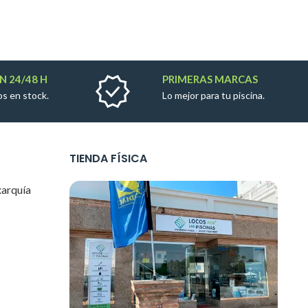
N 24/48 H
PRIMERAS MARCAS
s en stock.
Lo mejor para tu piscina.
TIENDA FÍSICA
xarquía