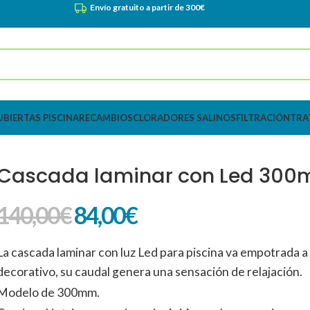
Envío gratuito a partir de 300€
UBIERTAS PISCINA
RECAMBIOS
CLORADORES SALINOS
FILTRACIÓN
TRA
Cascada laminar con Led 30
140,00
€
84,00
€
La cascada laminar con luz Led para piscina va empotrada 
decorativo, su caudal genera una sensación de relajación.
Modelo de 300mm.