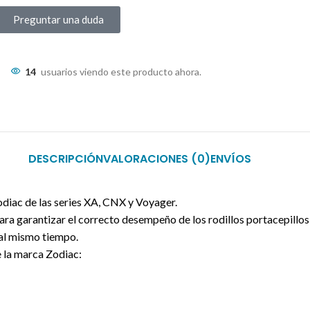
Preguntar una duda
14
usuarios viendo este producto ahora.
DESCRIPCIÓN
VALORACIONES (0)
ENVÍOS
odiac de las series XA, CNX y Voyager.
ra garantizar el correcto desempeño de los rodillos portacepillos
 al mismo tiempo.
 la marca Zodiac: