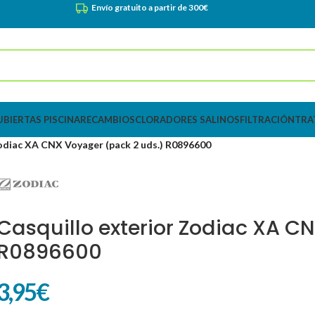
Envío gratuito a partir de 300€
UBIERTAS PISCINA
RECAMBIOS
CLORADORES SALINOS
FILTRACIÓN
TRA
Zodiac XA CNX Voyager (pack 2 uds.) R0896600
Casquillo exterior Zodiac XA C
R0896600
3,95
€