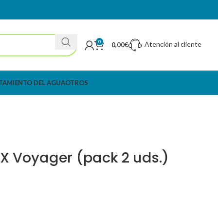
0
Atención al cliente
0,00
€
TAMIENTO DEL AGUA
OTROS
NX Voyager (pack 2 uds.)