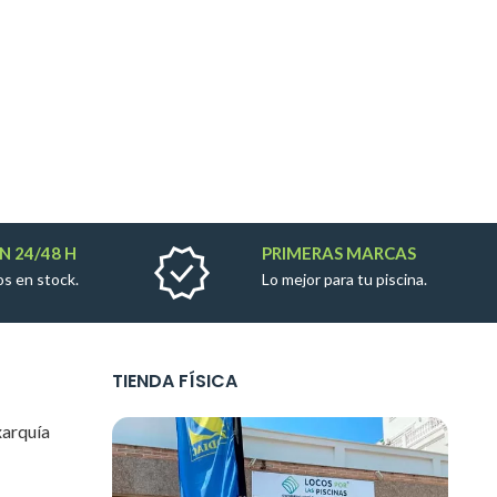
N 24/48 H
PRIMERAS MARCAS
s en stock.
Lo mejor para tu piscina.
TIENDA FÍSICA
xarquía