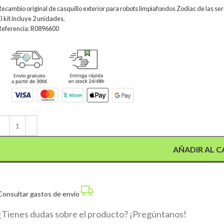
Recambio original de casquillo exterior para robots limpiafondos Zodiac de las se
El kit incluye 2 unidades.
Referencia: R0896600
Alternative:
AÑADIR AL C
Consultar gastos de envío
¿Tienes dudas sobre el producto? ¡Pregúntanos!