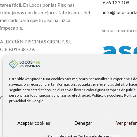
676 123 108
tarea fácil. En Locos por las Piscinas
info@locosporl
trabajamos con los mejores fabricantes del
mercado para que tu piscina luzca
impecable.
Somos miembros
ALBORÁN PISCINAS GROUP, S.L.
CIF B01938729.
Este sitio web puede usar cookies para mejorar y personalizar la experiencia d
navegación, recordar cierta información asociada a preferencias del sitio, hace
seguimiento estadístico y, en el caso de llevar a cabo alguna campaña de public
personalizar los anuncios y analizar su efectividad.
Política de cookies.
Política
Copyright Locos por las piscinas
| Todos los derechos reservados |
Ag
privacidad de Google
Aceptar cookies
Denegar
Ver prefe
Política de cookies
Declaración de privacidad