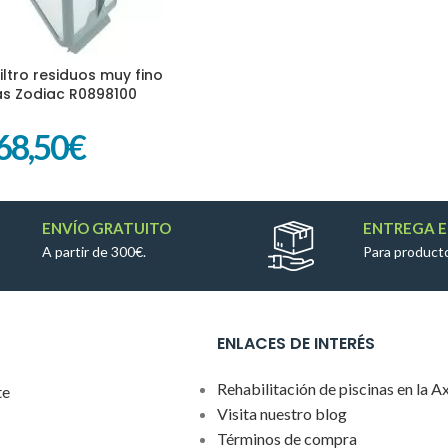
ltro residuos muy fino
ITO
s Zodiac R0898100
68,50
€
ENVÍO GRATUITO
ENTREGA E
A partir de 300€.
Para producto
ENLACES DE INTERÉS
Rehabilitación de piscinas en la A
te
Visita nuestro blog
Términos de compra