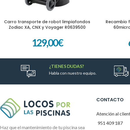
Carro transporte de robot limpiafondos
Recambio fi
AÑADIR AL CARRITO
AÑADIR AL CARR
Zodiac XA, CNX y Voyager R0639500
60micra
129,00
€
¿TIENES DUDAS?
Habla con nuestro equipo.
CONTACTO
Atención al clien
951 409 187
Haz que el mantenimiento de tu piscina sea