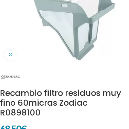
Clic para ampliar
Recambio filtro residuos muy
fino 60micras Zodiac
R0898100
68,50
€