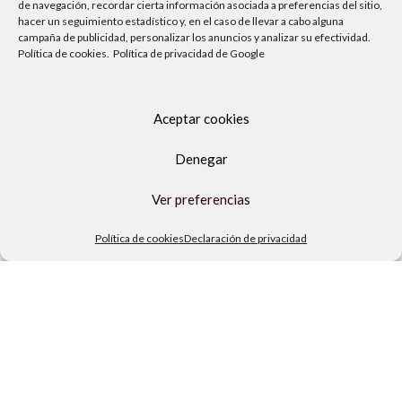
de navegación, recordar cierta información asociada a preferencias del sitio,
hacer un seguimiento estadístico y, en el caso de llevar a cabo alguna
campaña de publicidad, personalizar los anuncios y analizar su efectividad.
Política de cookies.
Política de privacidad de Google
Aceptar cookies
Denegar
Av. del Sol, 2, local 6,
Ver preferencias
29740 Torre del Mar, Málaga
Política de cookies
Declaración de privacidad
Lunes a viernes
9.00h a 13.30h - 16.00h a 19.00h
Sábados
10:00 a 13:30h
Copyright Locos por las piscinas
| Todos los derechos reservados
|
Agencia de Marketing Digital