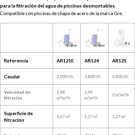
para la filtración del agua de piscinas desmontables
.
Compatible con piscinas de chapa de acero de la marca Gre.
Referencia
AR121E
AR124
AR125
Caudal
2.000 l/h
3.800 l/h
3.800 l/h
Velocidad de
2,98
2,99
3 m³/m²/h
filtración
m³/m²/h
m³/m²/h
Superficie de
0,67 m²
1,27 m²
1,27 m²
filtración