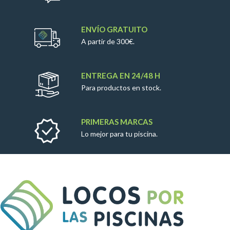
ENVÍO GRATUITO
A partir de 300€.
ENTREGA EN 24/48 H
Para productos en stock.
PRIMERAS MARCAS
Lo mejor para tu piscina.