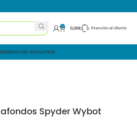
0
Atención al cliente
0,00
€
TAMIENTO DEL AGUA
OTROS
iafondos Spyder Wybot