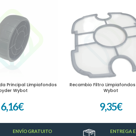
a Principal Limpiafondos
Recambio Filtro Limpiafondos
ITO
AÑADIR AL CARRITO
pyder Wybot
Wybot
6,16
€
9,35
€
ENVÍO GRATUITO
ENTREGA E