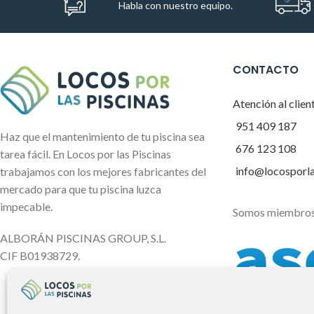
Habla con nuestro equipo.
CONTACTO
Atención al clien
951 409 187
Haz que el mantenimiento de tu piscina sea
676 123 108
tarea fácil. En Locos por las Piscinas
info@locosporl
trabajamos con los mejores fabricantes del
mercado para que tu piscina luzca
impecable.
Somos miembros
ALBORÁN PISCINAS GROUP, S.L.
CIF B01938729.