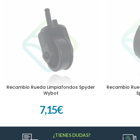
Recambio Rueda Limpiafondos Spyder
Recambio Rued
AÑADIR AL CARRITO
AÑADIR AL CARR
Wybot
S
7,15
€
¿TIENES DUDAS?