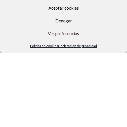
Aceptar cookies
Denegar
Ver preferencias
Política de cookies
Declaración de privacidad
Av. del Sol, 2, local 6,
29740 Torre del Mar, Málaga
Lunes a viernes
9.00h a 13.30h - 16.00h a 19.00h
Sábados
10:00 a 13:30h
Copyright Locos por las piscinas
| Todos los derechos reservados
|
Agencia de Marketing Digital
Repuesto 2