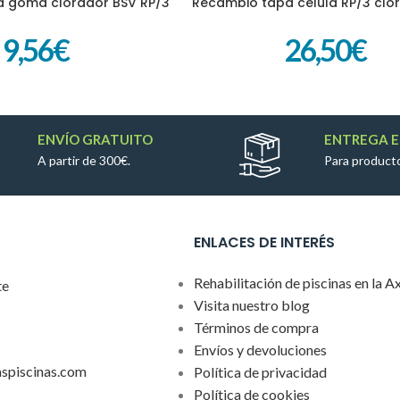
a goma clorador BSV RP/3
Recambio tapa célula RP/3 clo
ITO
AÑADIR AL CARRITO
9,56
€
26,50
€
ENVÍO GRATUITO
ENTREGA E
A partir de 300€.
Para producto
ENLACES DE INTERÉS
Rehabilitación de piscinas en la A
te
Visita nuestro blog
Términos de compra
Envíos y devoluciones
aspiscinas.com
Política de privacidad
Política de cookies