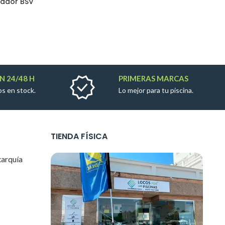
rador BSV
N 24/48 H
PRIMERAS MARCAS
s en stock.
Lo mejor para tu piscina.
TIENDA FÍSICA
xarquía