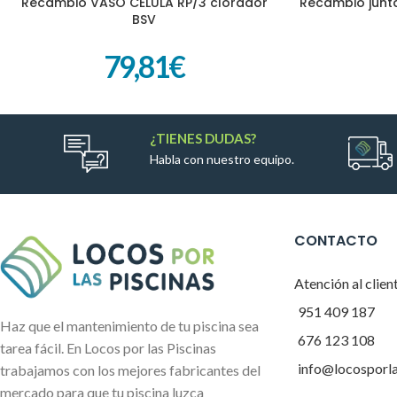
Recambio VASO CÉLULA RP/3 clorador
Recambio junt
AÑADIR AL CARRITO
AÑADIR AL CARR
BSV
79,81
€
¿TIENES DUDAS?
Habla con nuestro equipo.
CONTACTO
Atención al clien
951 409 187
Haz que el mantenimiento de tu piscina sea
676 123 108
tarea fácil. En Locos por las Piscinas
info@locosporl
trabajamos con los mejores fabricantes del
mercado para que tu piscina luzca