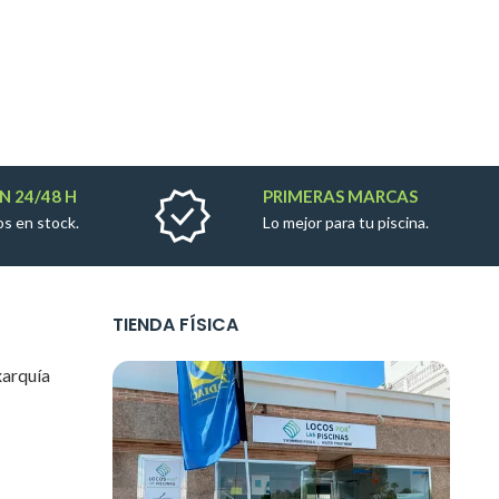
N 24/48 H
PRIMERAS MARCAS
s en stock.
Lo mejor para tu piscina.
TIENDA FÍSICA
xarquía