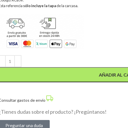
Código: RCBSV.
Esta referencia
sólo incluye la tapa
de la carcasa.
Alternative:
AÑADIR AL C
Consultar gastos de envío
¿Tienes dudas sobre el producto? ¡Pregúntanos!
Preguntar una duda