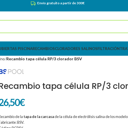
Envío gratuito a partir de 300€
UBIERTAS PISCINA
RECAMBIOS
CLORADORES SALINOS
FILTRACIÓN
TRA
ino
Recambio tapa célula RP/3 clorador BSV
Recambio tapa célula RP/3 clo
26,50
€
Recambio de la
tapa de la carcasa
de la célula de electrólisis salina de los model
Fabricante: BSV.