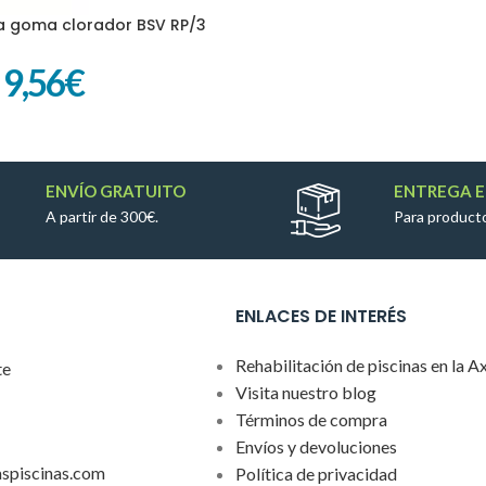
a goma clorador BSV RP/3
ITO
9,56
€
ENVÍO GRATUITO
ENTREGA E
A partir de 300€.
Para producto
ENLACES DE INTERÉS
Rehabilitación de piscinas en la A
te
Visita nuestro blog
Términos de compra
Envíos y devoluciones
aspiscinas.com
Política de privacidad