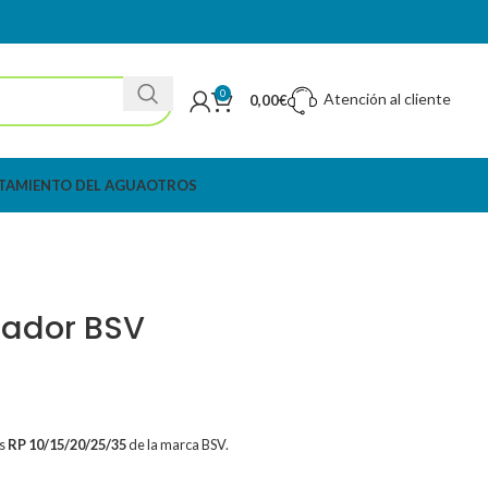
0
Atención al cliente
0,00
€
TAMIENTO DEL AGUA
OTROS
rador BSV
os
RP 10/15/20/25/35
de la marca BSV.