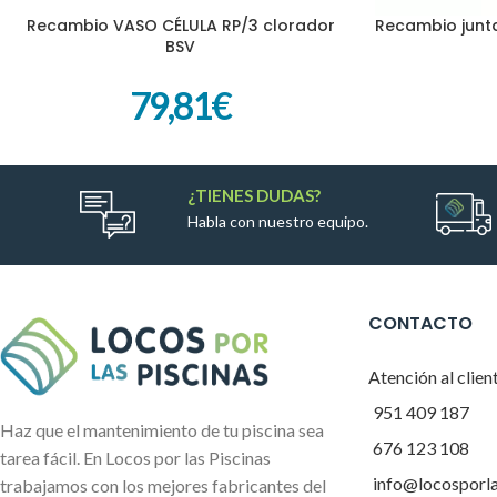
Recambio VASO CÉLULA RP/3 clorador
Recambio junt
AÑADIR AL CARRITO
AÑADIR AL CARR
BSV
79,81
€
¿TIENES DUDAS?
Habla con nuestro equipo.
CONTACTO
Atención al clien
951 409 187
Haz que el mantenimiento de tu piscina sea
676 123 108
tarea fácil. En Locos por las Piscinas
info@locosporl
trabajamos con los mejores fabricantes del