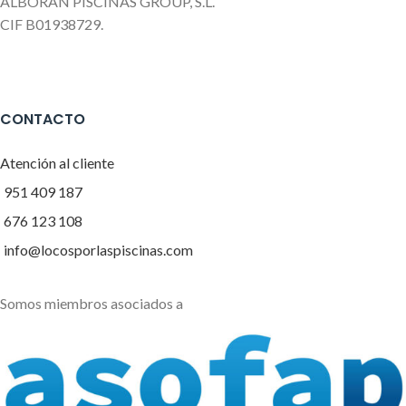
ALBORÁN PISCINAS GROUP, S.L.
CIF B01938729.
CONTACTO
Atención al cliente
951 409 187
676 123 108
info@locosporlaspiscinas.com
Somos miembros asociados a