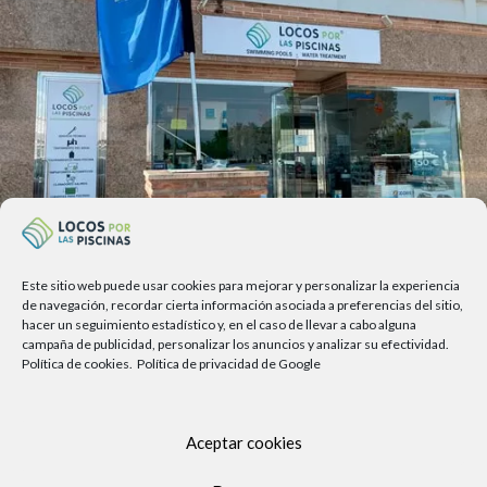
Este sitio web puede usar cookies para mejorar y personalizar la experiencia
Av. del Sol, 2, local 6,
de navegación, recordar cierta información asociada a preferencias del sitio,
hacer un seguimiento estadístico y, en el caso de llevar a cabo alguna
29740 Torre del Mar, Málaga
campaña de publicidad, personalizar los anuncios y analizar su efectividad.
Política de cookies.
Política de privacidad de Google
Lunes a viernes
9.00h a 13.30h - 16.00h a 19.00h
Sábados
Aceptar cookies
10:00 a 13:30h
Copyright Locos por las piscinas
| Todos los derechos reservados