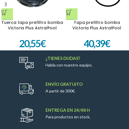
Tuerca tapa prefiltro bomba
Tapa prefiltro bomba
Victoria Plus AstralPool
Victoria Plus AstralPool
4404130101
4405010702
20,55
€
40,39
€
¿TIENES DUDAS?
Habla con nuestro equipo.
ENVÍO GRATUITO
A partir de 300€.
ENTREGA EN 24/48 H
Para productos en stock.