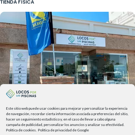
TIENDA FÍSICA
Este sitio web puede usar cookies para mejorar y personalizar la experiencia
Av. del Sol, 2, local 6,
de navegación, recordar cierta información asociada a preferencias del sitio,
hacer un seguimiento estadístico y, en el caso de llevar a cabo alguna
29740 Torre del Mar, Málaga
campaña de publicidad, personalizar los anuncios y analizar su efectividad.
Política de cookies.
Política de privacidad de Google
Lunes a viernes