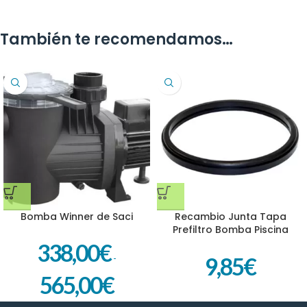
También te recomendamos…
Bomba Winner de Saci
Recambio Junta Tapa
Prefiltro Bomba Piscina
WINNER de Saci 92400015
338,00
€
-
9,85
€
565,00
€