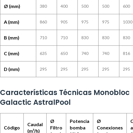
Ø (mm)
380
400
500
500
600
A (mm)
860
905
975
975
1030
B (mm)
710
710
830
830
830
C (mm)
635
650
740
740
816
D (mm)
295
295
295
295
295
Características Técnicas Monobloc
Galactic AstralPool
Ø
Potencia
Ø
C
Caudal
Código
Filtro
bomba
Conexiones
a
(m³/h)