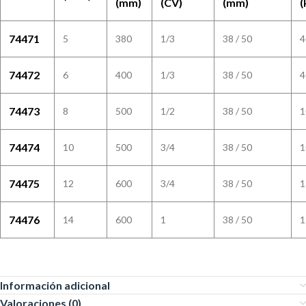
(mm)
(CV)
(mm)
(
74471
5
380
1/3
38 / 50
4
74472
6
400
1/3
38 / 50
4
74473
8
500
1/2
38 / 50
1
74474
10
500
3/4
38 / 50
1
74475
12
600
3/4
38 / 50
1
74476
14
600
1
38 / 50
1
Información adicional
Valoraciones (0)