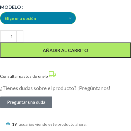
Alternative:
MODELO
AÑADIR AL CARRITO
Consultar gastos de envío
¿Tienes dudas sobre el producto? ¡Pregúntanos!
Preguntar una duda
19
usuarios viendo este producto ahora.