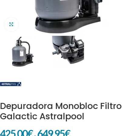
Clic para ampliar
Depuradora Monobloc Filtro
Galactic Astralpool
425,00
€
649,95
€
-