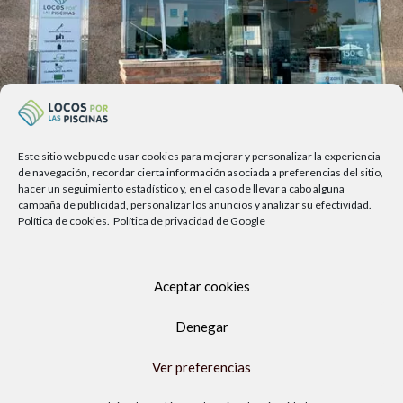
Este sitio web puede usar cookies para mejorar y personalizar la experiencia
Av. del Sol, 2, local 6,
de navegación, recordar cierta información asociada a preferencias del sitio,
hacer un seguimiento estadístico y, en el caso de llevar a cabo alguna
29740 Torre del Mar, Málaga
campaña de publicidad, personalizar los anuncios y analizar su efectividad.
Lunes a viernes
Política de cookies.
Política de privacidad de Google
9.00h a 13.30h - 16.00h a 19.00h
Sábados
Aceptar cookies
10:00 a 13:30h
Copyright Locos por las piscinas
| Todos los derechos reservados
Denegar
|
Agencia de Marketing Digital
Ver preferencias