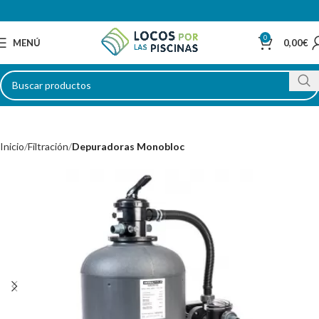
0
MENÚ
0,00
€
Inicio
Filtración
Depuradoras Monobloc