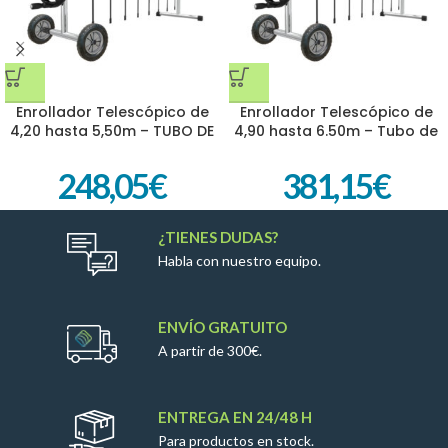
Enrollador Telescópico de
Enrollador Telescópico de
4,20 hasta 5,50m – TUBO DE
4,90 hasta 6.50m – Tubo de
80mm
80mm
248,05
€
381,15
€
¿TIENES DUDAS?
Habla con nuestro equipo.
ENVÍO GRATUITO
A partir de 300€.
ENTREGA EN 24/48 H
Para productos en stock.