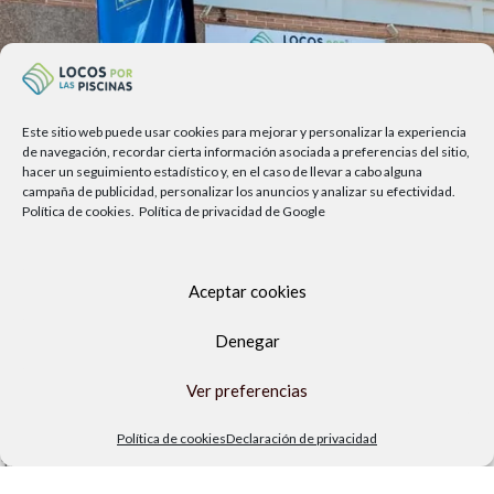
Este sitio web puede usar cookies para mejorar y personalizar la experiencia
de navegación, recordar cierta información asociada a preferencias del sitio,
hacer un seguimiento estadístico y, en el caso de llevar a cabo alguna
campaña de publicidad, personalizar los anuncios y analizar su efectividad.
Política de cookies.
Política de privacidad de Google
Aceptar cookies
Av. del Sol, 2, local 6,
Denegar
29740 Torre del Mar, Málaga
Lunes a viernes
Ver preferencias
9.00h a 13.30h - 16.00h a 19.00h
Sábados
Política de cookies
Declaración de privacidad
10:00 a 13:30h
Copyright Locos por las piscinas
| Todos los derechos reservados