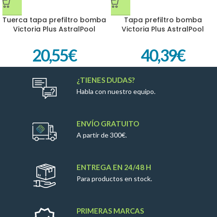
Tuerca tapa prefiltro bomba
Tapa prefiltro bomba
Victoria Plus AstralPool
Victoria Plus AstralPool
4404130101
4405010702
20,55
€
40,39
€
¿TIENES DUDAS?
Habla con nuestro equipo.
ENVÍO GRATUITO
A partir de 300€.
ENTREGA EN 24/48 H
Para productos en stock.
PRIMERAS MARCAS