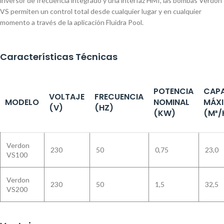
inversor de frecuencia integrado y una interfaz HMI, las bombas Verdon
VS permiten un control total desde cualquier lugar y en cualquier
momento a través de la aplicación Fluidra Pool.
Características Técnicas
POTENCIA
CAP
VOLTAJE
FRECUENCIA
MODELO
NOMINAL
MÁX
(V)
(HZ)
(KW)
(M³/
Verdon
230
50
0,75
23,0
VS100
Verdon
230
50
1,5
32,5
VS200