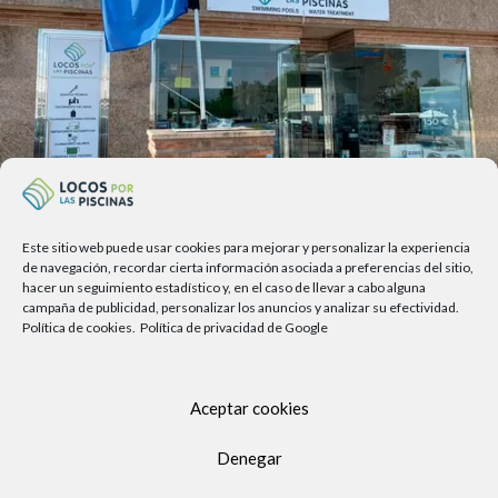
Este sitio web puede usar cookies para mejorar y personalizar la experiencia
Av. del Sol, 2, local 6,
de navegación, recordar cierta información asociada a preferencias del sitio,
hacer un seguimiento estadístico y, en el caso de llevar a cabo alguna
29740 Torre del Mar, Málaga
campaña de publicidad, personalizar los anuncios y analizar su efectividad.
Política de cookies.
Política de privacidad de Google
Lunes a viernes
9.00h a 13.30h - 16.00h a 19.00h
Sábados
Aceptar cookies
10:00 a 13:30h
Copyright Locos por las piscinas
| Todos los derechos reservados
Denegar
|
Agencia de Marketing Digital