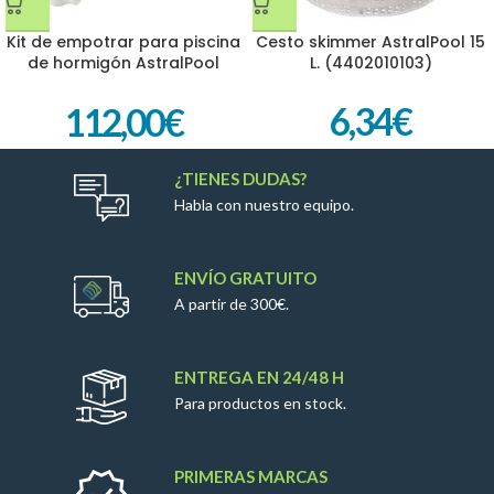
Kit de empotrar para piscina
Cesto skimmer AstralPool 15
de hormigón AstralPool
L. (4402010103)
(56301)
6,34
€
112,00
€
¿TIENES DUDAS?
Habla con nuestro equipo.
ENVÍO GRATUITO
A partir de 300€.
ENTREGA EN 24/48 H
Para productos en stock.
PRIMERAS MARCAS