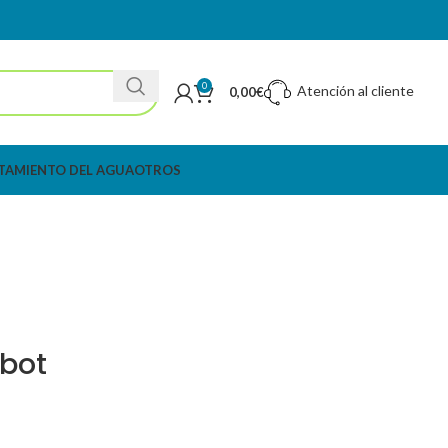
0
Atención al cliente
0,00
€
TAMIENTO DEL AGUA
OTROS
ybot