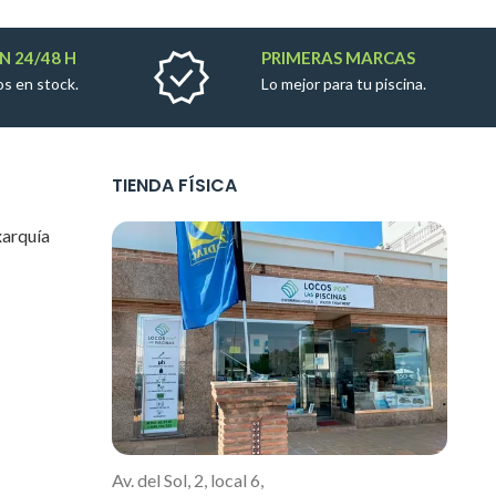
N 24/48 H
PRIMERAS MARCAS
s en stock.
Lo mejor para tu piscina.
TIENDA FÍSICA
xarquía
Av. del Sol, 2, local 6,