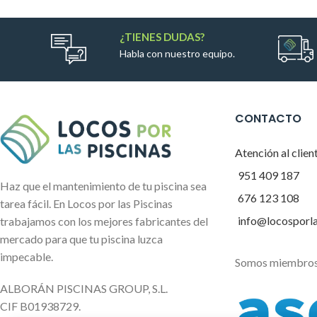
¿TIENES DUDAS?
Habla con nuestro equipo.
CONTACTO
Atención al clien
951 409 187
Haz que el mantenimiento de tu piscina sea
676 123 108
tarea fácil. En Locos por las Piscinas
info@locosporl
trabajamos con los mejores fabricantes del
mercado para que tu piscina luzca
impecable.
Somos miembros
ALBORÁN PISCINAS GROUP, S.L.
CIF B01938729.