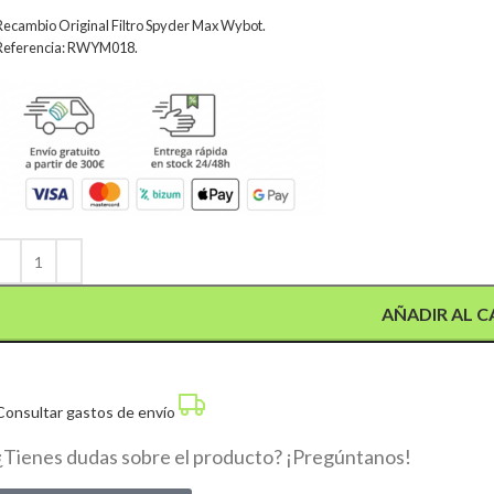
Recambio Original Filtro Spyder Max Wybot.
Referencia: RWYM018.
Alternative:
AÑADIR AL C
Consultar gastos de envío
¿Tienes dudas sobre el producto? ¡Pregúntanos!