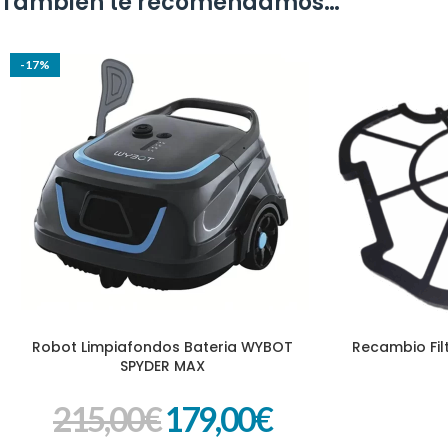
También te recomendamos…
-17%
Robot Limpiafondos Bateria WYBOT
Recambio Fil
AÑADIR AL CARRITO
AÑADIR AL CARR
SPYDER MAX
215,00
€
179,00
€