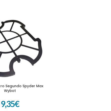
tro Segundo Spyder Max
ITO
Wybot
9,35
€