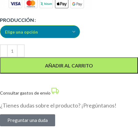
Alternative:
PRODUCCIÓN
AÑADIR AL CARRITO
Consultar gastos de envío
¿Tienes dudas sobre el producto? ¡Pregúntanos!
Preguntar una duda