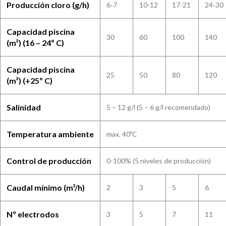
Producción cloro (g/h)
6-7
10-12
17-21
24-30
Capacidad piscina
30
60
100
140
(m³) (16 – 24º C)
Capacidad piscina
25
50
80
120
(m³) (+25º C)
Salinidad
5 – 12 g/l (5 – 6 g/l recomendado)
Temperatura ambiente
max. 40ºC
Control de producción
0-100% (5 niveles de producción)
Caudal mínimo (m³/h)
2
3
5
6
Nº electrodos
3
5
7
11