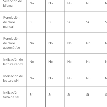
Selección de
No
No
No
No
idioma
Regulación
de cloro
Sí
Sí
Sí
Sí
S
manual
Regulación
de cloro
No
No
No
No
automático
Indicación de
No
No
No
No
lectura redox
Indicación de
No
No
No
No
lectura pH
Indicación
Sí
Sí
Sí
Sí
S
falta de sal