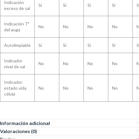
Indicación
Sí
Sí
Sí
Sí
S
exceso de sal
Indicación Tº
No
No
No
No
del auga
Autolimpiable
Sí
Sí
Sí
Sí
S
Indicador
No
No
No
No
nivel de sal
Indicador
estado vida
No
No
No
No
célula
Información adicional
Valoraciones (0)