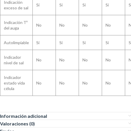
Indicación
Sí
Sí
Sí
Sí
S
exceso de sal
Indicación Tº
No
No
No
No
del auga
Autolimpiable
Sí
Sí
Sí
Sí
S
Indicador
No
No
No
No
nivel de sal
Indicador
estado vida
No
No
No
No
célula
Información adicional
Valoraciones (0)