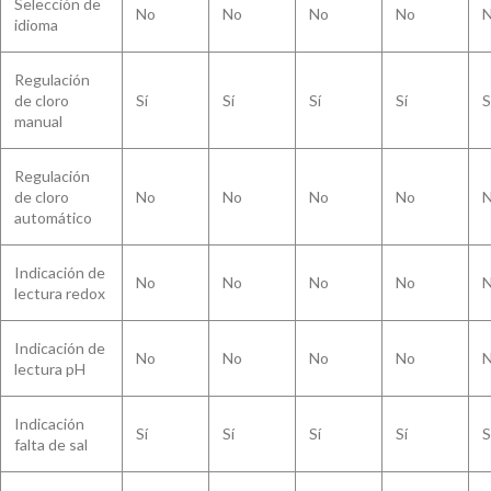
Selección de
No
No
No
No
idioma
Regulación
de cloro
Sí
Sí
Sí
Sí
S
manual
Regulación
de cloro
No
No
No
No
automático
Indicación de
No
No
No
No
lectura redox
Indicación de
No
No
No
No
lectura pH
Indicación
Sí
Sí
Sí
Sí
S
falta de sal