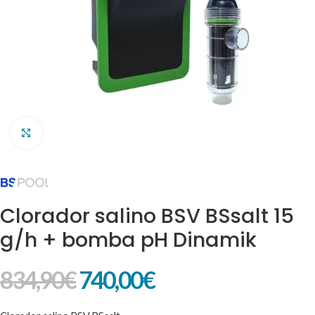
Clic para ampliar
Clorador salino BSV BSsalt 15
g/h + bomba pH Dinamik
834,90
€
740,00
€