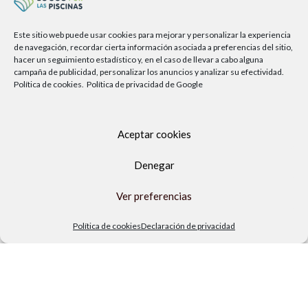
Este sitio web puede usar cookies para mejorar y personalizar la experiencia
de navegación, recordar cierta información asociada a preferencias del sitio,
hacer un seguimiento estadístico y, en el caso de llevar a cabo alguna
campaña de publicidad, personalizar los anuncios y analizar su efectividad.
Política de cookies.
Política de privacidad de Google
Aceptar cookies
Denegar
Av. del Sol, 2, local 6,
29740 Torre del Mar, Málaga
Ver preferencias
Lunes a viernes
Política de cookies
Declaración de privacidad
9.00h a 13.30h - 16.00h a 19.00h
Sábados
10:00 a 13:30h
Copyright Locos por las piscinas
| Todos los derechos reservados
|
Agencia de Marketing Digital