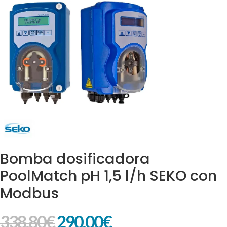
Bomba dosificadora
PoolMatch pH 1,5 l/h SEKO con
Modbus
338,80
€
290,00
€