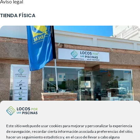
Aviso legal
TIENDA FÍSICA
Este sitio web puede usar cookies para mejorar y personalizar la experiencia
Av. del Sol, 2, local 6,
de navegación, recordar cierta información asociada a preferencias del sitio,
hacer un seguimiento estadístico y, en el caso de llevar a cabo alguna
29740 Torre del Mar, Málaga