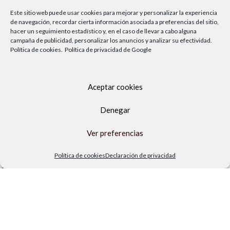
Este sitio web puede usar cookies para mejorar y personalizar la experiencia
de navegación, recordar cierta información asociada a preferencias del sitio,
hacer un seguimiento estadístico y, en el caso de llevar a cabo alguna
campaña de publicidad, personalizar los anuncios y analizar su efectividad.
Política de cookies.
Política de privacidad de Google
Aceptar cookies
Denegar
Av. del Sol, 2, local 6,
Ver preferencias
29740 Torre del Mar, Málaga
Lunes a viernes
Política de cookies
Declaración de privacidad
9.00h a 13.30h - 16.00h a 19.00h
Sábados
10:00 a 13:30h
Copyright Locos por las piscinas
| Todos los derechos reservados
|
Agencia de Marketing Digital