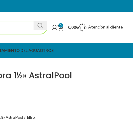
0
Atención al cliente
0,00
€
TAMIENTO DEL AGUA
OTROS
ra 1½» AstralPool
» AstralPool al filtro.