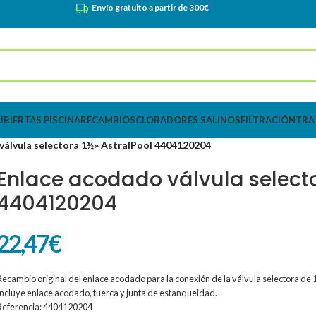
Envío gratuito a partir de 300€
UBIERTAS PISCINA
RECAMBIOS
CLORADORES SALINOS
FILTRACIÓN
TRA
válvula selectora 1½» AstralPool 4404120204
Enlace acodado válvula selecto
4404120204
22,47
€
Recambio original del enlace acodado para la conexión de la válvula selectora de 1½
Incluye enlace acodado, tuerca y junta de estanqueidad.
Referencia: 4404120204