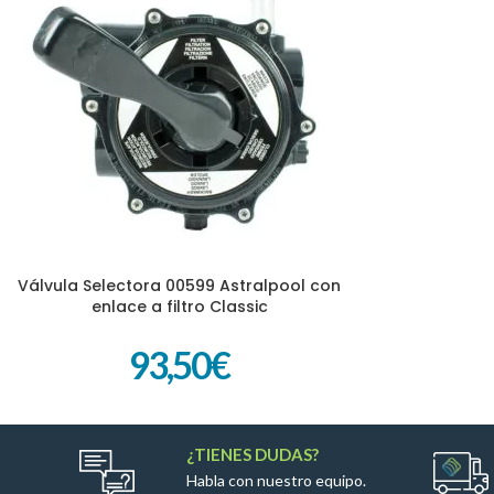
Válvula Selectora 00599 Astralpool con
AÑADIR AL CARRITO
enlace a filtro Classic
93,50
€
¿TIENES DUDAS?
Habla con nuestro equipo.