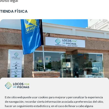
Aviso legal
TIENDA FÍSICA
Este sitio web puede usar cookies para mejorar y personalizar la experiencia
Av. del Sol, 2, local 6,
de navegación, recordar cierta información asociada a preferencias del sitio,
hacer un seguimiento estadístico y, en el caso de llevar a cabo alguna
29740 Torre del Mar, Málaga