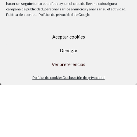
hacer un seguimiento estadístico y, en el caso de llevar a cabo alguna
campaña de publicidad, personalizar los anuncios y analizar su efectividad.
Política de cookies.
Política de privacidad de Google
Aceptar cookies
Denegar
Ver preferencias
Av. del Sol, 2, local 6,
29740 Torre del Mar, Málaga
Política de cookies
Declaración de privacidad
Lunes a viernes
9.00h a 13.30h - 16.00h a 19.00h
Sábados
10:00 a 13:30h
Copyright Locos por las piscinas
| Todos los derechos reservados
|
Agencia de Marketing Digital