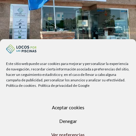
Este sitio web puede usar cookies para mejorar y personalizar la experiencia
Av. del Sol, 2, local 6,
de navegación, recordar cierta información asociada a preferencias del sitio,
hacer un seguimiento estadístico y, en el caso de llevar a cabo alguna
29740 Torre del Mar, Málaga
campaña de publicidad, personalizar los anuncios y analizar su efectividad.
Política de cookies.
Política de privacidad de Google
Lunes a viernes
9.00h a 13.30h - 16.00h a 19.00h
Sábados
Aceptar cookies
10:00 a 13:30h
Copyright Locos por las piscinas
| Todos los derechos reservados
Denegar
|
Agencia de Marketing Digital
Ver preferencias