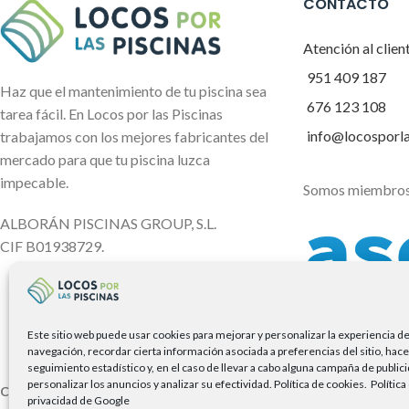
CONTACTO
Atención al clien
951 409 187
Haz que el mantenimiento de tu piscina sea
676 123 108
tarea fácil. En Locos por las Piscinas
info@locosporl
trabajamos con los mejores fabricantes del
mercado para que tu piscina luzca
impecable.
Somos miembros
ALBORÁN PISCINAS GROUP, S.L.
CIF B01938729.
Este sitio web puede usar cookies para mejorar y personalizar la experiencia d
navegación, recordar cierta información asociada a preferencias del sitio, hace
seguimiento estadístico y, en el caso de llevar a cabo alguna campaña de public
personalizar los anuncios y analizar su efectividad.
Política de cookies.
Política
Copyright Locos por las piscinas
| Todos los derechos reservados |
Ag
privacidad de Google