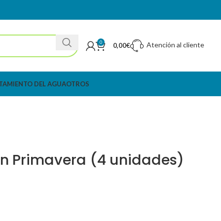
0
Atención al cliente
0,00
€
TAMIENTO DEL AGUA
OTROS
in Primavera (4 unidades)