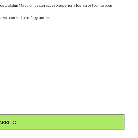
os Dolphin Maytronics con acceso superior a los filtros (comprobar
cia y/o con restos más grandes
ARRITO