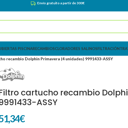
Envío gratuito a partir de 300€
UBIERTAS PISCINA
RECAMBIOS
CLORADORES SALINOS
FILTRACIÓN
TRA
ucho recambio Dolphin Primavera (4 unidades) 9991433-ASSY
Filtro cartucho recambio Dolph
9991433-ASSY
51,34
€