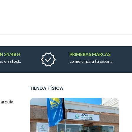
N 24/48 H
PRIMERAS MARCAS
s en stock.
Lo mejor para tu piscina.
TIENDA FÍSICA
xarquía