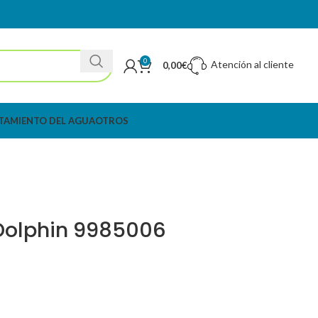
0
Atención al cliente
0,00
€
TAMIENTO DEL AGUA
OTROS
 Dolphin 9985006