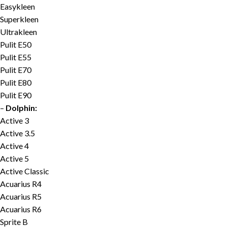
Easykleen
Superkleen
Ultrakleen
Pulit E50
Pulit E55
Pulit E70
Pulit E80
Pulit E90
–
Dolphin:
Active 3
Active 3.5
Active 4
Active 5
Active Classic
Acuarius R4
Acuarius R5
Acuarius R6
Sprite B