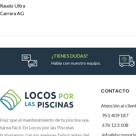
Raudo Ultra
Carrera AG
¿TIENES DUDAS?
Habla con nuestro equipo.
CONTACTO
Atención al clien
951 409 187
Haz que el mantenimiento de tu piscina sea
676 123 108
tarea fácil. En Locos por las Piscinas
info@locosporl
trabajamos con los mejores fabricantes del