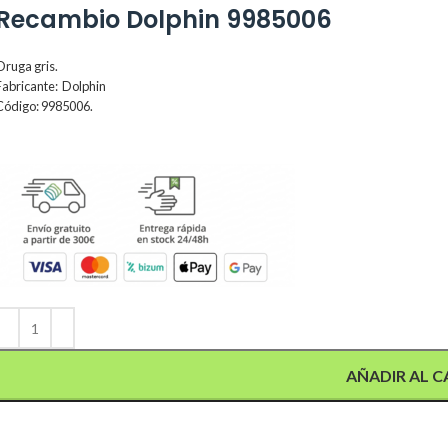
Recambio Dolphin 9985006
Oruga gris.
Fabricante: Dolphin
Código: 9985006.
Alternative:
AÑADIR AL C