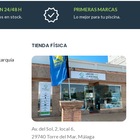
N 24/48 H
PRIMERAS MARCAS
s en stock.
Lo mejor para tu piscina.
TIENDA FÍSICA
xarquía
Av. del Sol, 2, local 6,
29740 Torre del Mar, Málaga