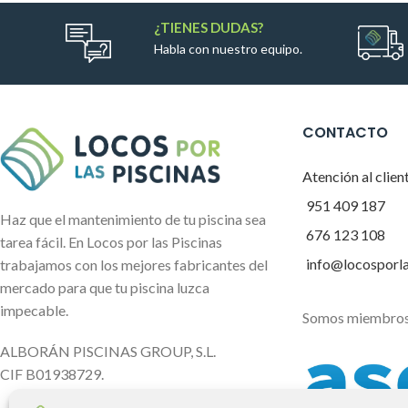
¿TIENES DUDAS?
Habla con nuestro equipo.
CONTACTO
Atención al clien
951 409 187
Haz que el mantenimiento de tu piscina sea
676 123 108
tarea fácil. En Locos por las Piscinas
info@locosporl
trabajamos con los mejores fabricantes del
mercado para que tu piscina luzca
impecable.
Somos miembros
ALBORÁN PISCINAS GROUP, S.L.
CIF B01938729.