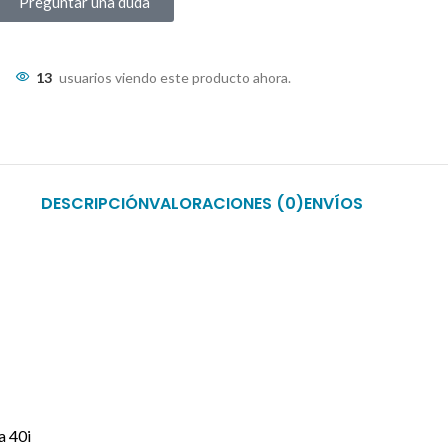
Preguntar una duda
13
usuarios viendo este producto ahora.
DESCRIPCIÓN
VALORACIONES (0)
ENVÍOS
a 40i