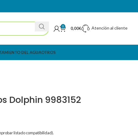
0
Atención al cliente
0,00
€
TAMIENTO DEL AGUA
OTROS
os Dolphin 9983152
probar listado compatibilidad).