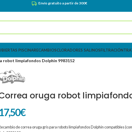
Envío gratuito a partir de 300€
UBIERTAS PISCINA
RECAMBIOS
CLORADORES SALINOS
FILTRACIÓN
TRA
a robot limpiafondos Dolphin 9983152
Correa oruga robot limpiafond
17,50
€
Recambio de correa oruga gris para robots limpiafondos Dolphin compatibles (com