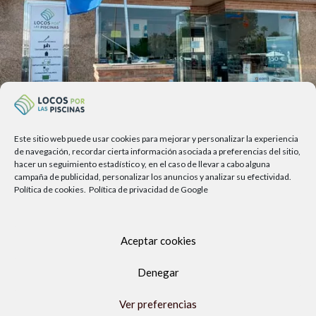
Este sitio web puede usar cookies para mejorar y personalizar la experiencia
Av. del Sol, 2, local 6,
de navegación, recordar cierta información asociada a preferencias del sitio,
hacer un seguimiento estadístico y, en el caso de llevar a cabo alguna
29740 Torre del Mar, Málaga
campaña de publicidad, personalizar los anuncios y analizar su efectividad.
Política de cookies.
Política de privacidad de Google
Lunes a viernes
9.00h a 13.30h - 16.00h a 19.00h
Sábados
Aceptar cookies
10:00 a 13:30h
Copyright Locos por las piscinas
| Todos los derechos reservados
Denegar
|
Agencia de Marketing Digital
Ver preferencias