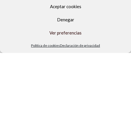
Aceptar cookies
Denegar
Ver preferencias
Política de cookies
Declaración de privacidad
Av. del Sol, 2, local 6,
29740 Torre del Mar, Málaga
Lunes a viernes
9.00h a 13.30h - 16.00h a 19.00h
Sábados
10:00 a 13:30h
Copyright Locos por las piscinas
| Todos los derechos reservados
|
Agencia de Marketing Digital
Cable
flotante