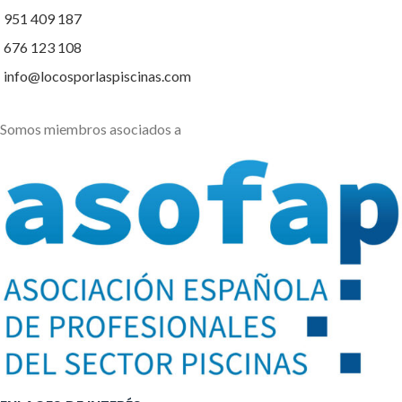
951 409 187
676 123 108
info@locosporlaspiscinas.com
Somos miembros asociados a