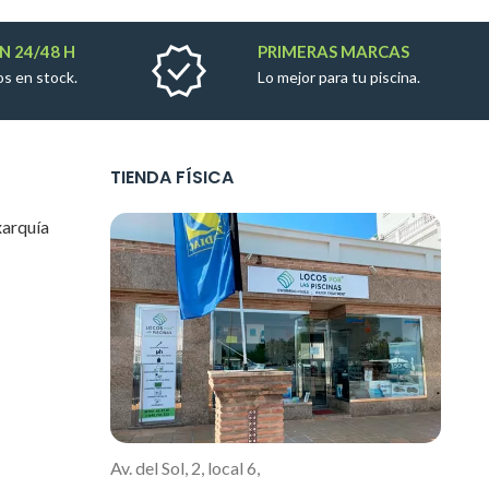
N 24/48 H
PRIMERAS MARCAS
s en stock.
Lo mejor para tu piscina.
TIENDA FÍSICA
xarquía
Av. del Sol, 2, local 6,