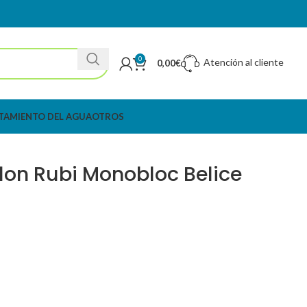
0
Atención al cliente
0,00
€
TAMIENTO DEL AGUA
OTROS
lon Rubi Monobloc Belice