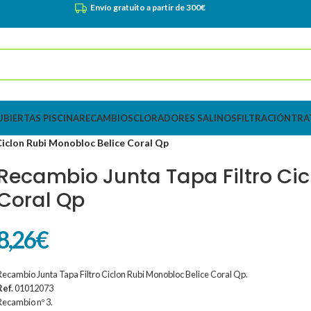
Envío gratuito a partir de 300€
UBIERTAS PISCINA
RECAMBIOS
CLORADORES SALINOS
FILTRACIÓN
TRA
Ciclon Rubi Monobloc Belice Coral Qp
Recambio Junta Tapa Filtro Cic
Coral Qp
8,26
€
Recambio Junta Tapa Filtro Ciclon Rubi Monobloc Belice Coral Qp.
Ref.
01012073
Recambio nº 3.