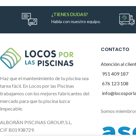
¿TIENES DUDAS?
Habla con nuestro equipo.
CONTACTO
Atención al clien
951 409 187
Haz que el mantenimiento de tu piscina sea
676 123 108
tarea fácil. En Locos por las Piscinas
info@locosporl
trabajamos con los mejores fabricantes del
mercado para que tu piscina luzca
impecable.
Somos miembros
ALBORÁN PISCINAS GROUP, S.L.
CIF B01938729.