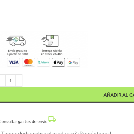
Alternative:
AÑADIR AL C
Consultar gastos de envío
¿Tienes dudas sobre el producto? ¡Pregúntanos!