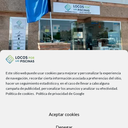
Este sitio web puede usar cookies para mejorar y personalizar la experiencia
Av. del Sol, 2, local 6,
de navegación, recordar cierta información asociada a preferencias del sitio,
hacer un seguimiento estadístico y, en el caso de llevar a cabo alguna
29740 Torre del Mar, Málaga
campaña de publicidad, personalizar los anuncios y analizar su efectividad.
Política de cookies.
Política de privacidad de Google
Lunes a viernes
9.00h a 13.30h - 16.00h a 19.00h
Sábados
Aceptar cookies
10:00 a 13:30h
Copyright Locos por las piscinas
| Todos los derechos reservados
Denegar